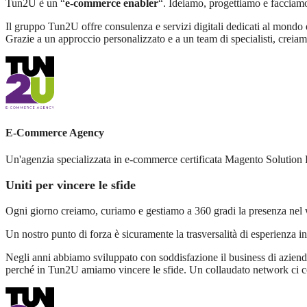
Tun2U è un “
e-commerce enabler
“. Ideiamo, progettiamo e facciamo
Il gruppo Tun2U offre consulenza e servizi digitali dedicati al mondo 
Grazie a un approccio personalizzato e a un team di specialisti, creiamo 
E-Commerce Agency
Un'agenzia specializzata in e-commerce certificata Magento Solution P
Uniti per vincere le sfide
Ogni giorno creiamo, curiamo e gestiamo a 360 gradi la presenza nel we
Un nostro punto di forza è sicuramente la trasversalità di esperienza in 
Negli anni abbiamo sviluppato con soddisfazione il business di aziende 
perché in Tun2U amiamo vincere le sfide. Un collaudato network ci cons